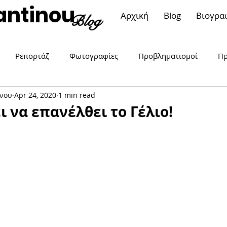
antinou
Αρχική
Blog
Βιογρα
Blog
Ρεπορτάζ
Φωτογραφίες
Προβληματισμοί
Πρ
νου
Apr 24, 2020
1 min read
ση..αλλιώς
Μπορώ. Είμαι γυναίκα!
Επικαιρότητα
ι να επανέλθει το Γέλιο!