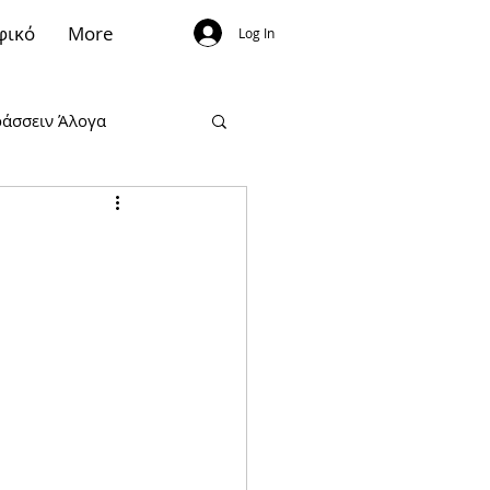
φικό
More
Log In
άσσειν Άλογα