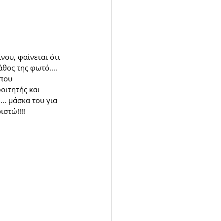
ου, φαίνεται ότι 
θος της φωτό....  
που 
οιτητής και 
.. μάσκα του για 
ιστώ!!!!