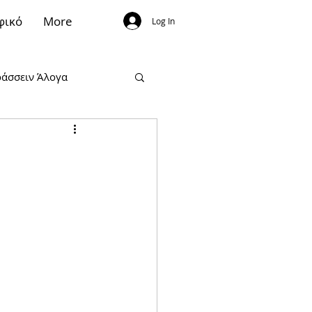
φικό
More
Log In
άσσειν Άλογα