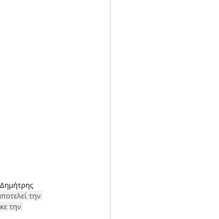
 Δημήτρης 
 αποτελεί την 
κε την 