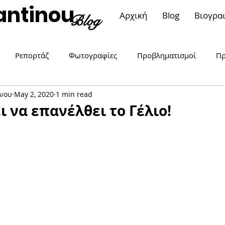
antinou
Αρχική
Blog
Βιογρα
Blog
Ρεπορτάζ
Φωτογραφίες
Προβληματισμοί
Πρ
νου
May 2, 2020
1 min read
ση..αλλιώς
Μπορώ. Είμαι γυναίκα!
Επικαιρότητα
ι να επανέλθει το Γέλιο!