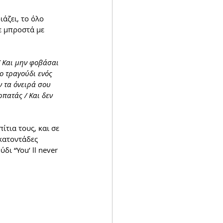
ιάζει, το όλο 
ε μπροστά με 
/ Και μην φοβάσαι 
ο τραγούδι ενός 
 τα όνειρά σου 
πατάς / Και δεν 
τια τους, και σε 
κατοντάδες 
ι “You’ ll never 