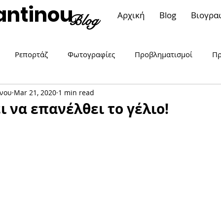
antinou
Αρχική
Blog
Βιογρα
Blog
Ρεπορτάζ
Φωτογραφίες
Προβληματισμοί
Πρ
νου
Mar 21, 2020
1 min read
ση..αλλιώς
Μπορώ. Είμαι γυναίκα!
Επικαιρότητα
ι να επανέλθει το γέλιο!