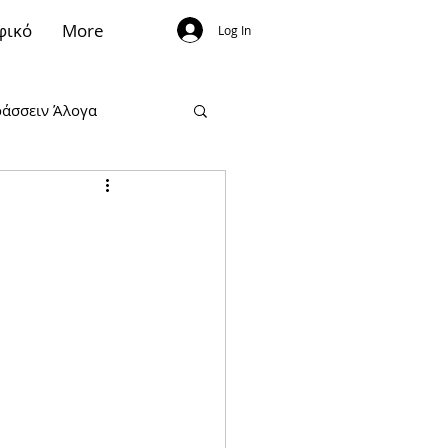
φικό
More
Log In
άσσειν Άλογα