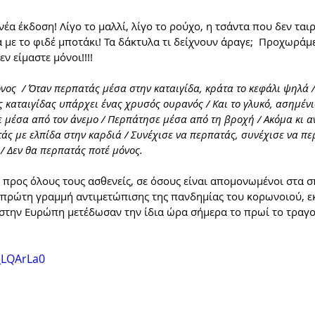
νέα έκδοση! Λίγο το μαλλί, λίγο το ρούχο, η τσάντα που δεν ταιρ
 με το φιδέ μποτάκι! Τα δάκτυλα τι δείχνουν άραγε;  Προχωράμ
εν είμαστε μόνοι!!!!
νος  / Όταν περπατάς μέσα στην καταιγίδα, κράτα το κεφάλι ψηλά 
ης καταιγίδας υπάρχει ένας χρυσός ουρανός / Και το γλυκό, ασημένι
μέσα από τον άνεμο / Περπάτησε μέσα από τη βροχή / Ακόμα κι αν
τάς με ελπίδα στην καρδιά / Συνέχισε να περπατάς, συνέχισε να περ
/ Δεν θα περπατάς ποτέ μόνος.
 προς όλους τους ασθενείς, σε όσους είναι απομονωμένοι στα σπί
 πρώτη γραμμή αντιμετώπισης της πανδημίας του κορωνοιού, ε
την Ευρώπη μετέδωσαν την ίδια ώρα σήμερα το πρωί το τραγούδ
_LQArLa0