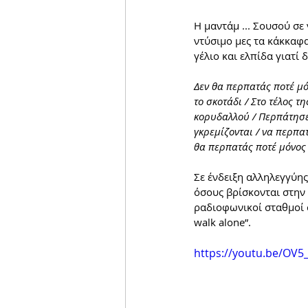
Η μαντάμ ... Σουσού σε 
ντύσιμο μες τα κάκκαφα
γέλιο και ελπίδα γιατί δ
Δεν θα περπατάς ποτέ μό
το σκοτάδι / Στο τέλος τ
κορυδαλλού / Περπάτησε 
γκρεμίζονται / να περπα
θα περπατάς ποτέ μόνος 
Σε ένδειξη αλληλεγγύης
όσους βρίσκονται στην
ραδιοφωνικοί σταθμοί σ
walk alone”.
https://youtu.be/OV5