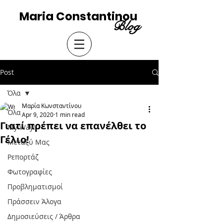
Maria Constantinou
Blog
Post
Όλα
Μαρία Κωνσταντίνου
Όλα
Apr 9, 2020
1 min read
Γιατί πρέπει να επανέλθει το
My Way!
Γέλιο!
Μεταξύ Μας
Ρεπορτάζ
Φωτογραφίες
Προβληματισμοί
Πράσσειν Άλογα
Δημοσιεύσεις / Άρθρα