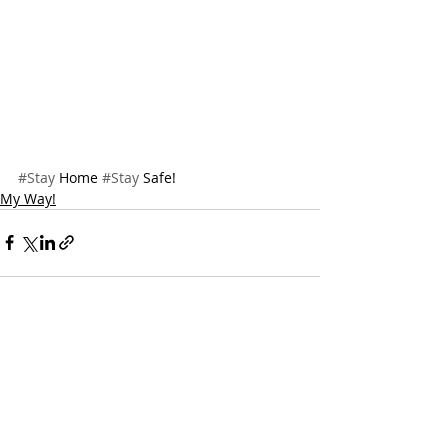
#Stay
 Home 
#Stay
 Safe!
My Way!
Recent Posts
See All