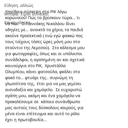
Είδηση..αλλιώς
Υπαίθρια σύσκεψη στο ΡΙΚ λόγω 
Μπορώ. Είμαι γυναίκα!
κορωνοϊού! Πως τα βρίσκουν τώρα... τι 
Επικαιρότητα
να πω..  Ο Γιαννάκης Νικολάου δίνει 
οδηγίες με... ανοικτά τα χέρια, τα παιδιά 
ακούνε προσεκτικά ( ενώ εγώ φακκώ πας 
τους τοίχους τόσες ώρες μόνη μου στο 
στούντιο της Λεμεσού).  Στο κάλεσμα μου 
για φωτογραφίες, όπως και οι υπόλοιποι 
συνάδελφοι, η αγαπημένη αν και σχετικά 
καινούργια στο ΡΙΚ,  Χρυστάλλα 
Ολυμπίου, κάνει φατσούλα, φκάλει στο 
φακό το... φτυάρι της.. συγνώμη τη 
γλωσσίτσα της,  έτσι για να μας γεμίσει 
αισιοδοξία και χαμόγελο.  Σε ευχαριστώ 
αγάπη μου, ακόμη και ένα χαμόγελο να 
προκαλέσουμε σε  κάποιο συνάνθρωπο 
μας αυτούς τους δύσκολους καιρούς, για 
μένα είναι επίτευγμα και αυτό το ρόλο 
έχει η πρωτοβουλία...