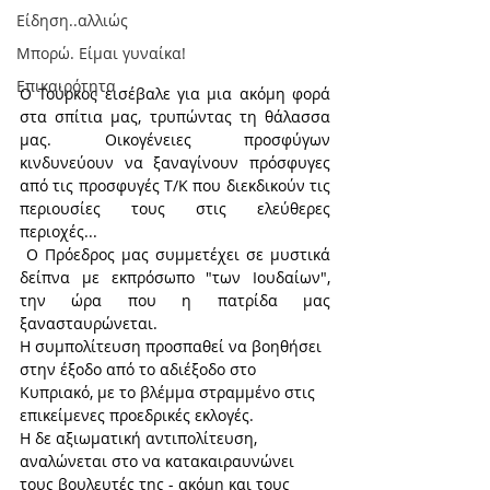
Είδηση..αλλιώς
Μπορώ. Είμαι γυναίκα!
Επικαιρότητα
Ο Τούρκος εισέβαλε για μια ακόμη φορά 
στα σπίτια μας, τρυπώντας τη θάλασσα 
μας. Οικογένειες προσφύγων 
κινδυνεύουν να ξαναγίνουν πρόσφυγες 
από τις προσφυγές Τ/Κ που διεκδικούν τις 
περιουσίες τους στις ελεύθερες 
περιοχές...
 Ο Πρόεδρος μας συμμετέχει σε μυστικά 
δείπνα με εκπρόσωπο "των Ιουδαίων", 
την ώρα που η πατρίδα μας 
ξανασταυρώνεται.  
Η συμπολίτευση προσπαθεί να βοηθήσει 
στην έξοδο από το αδιέξοδο στο 
Κυπριακό, με το βλέμμα στραμμένο στις 
επικείμενες προεδρικές εκλογές.  
Η δε αξιωματική αντιπολίτευση, 
αναλώνεται στο να κατακαιραυνώνει 
τους βουλευτές της - ακόμη και τους 