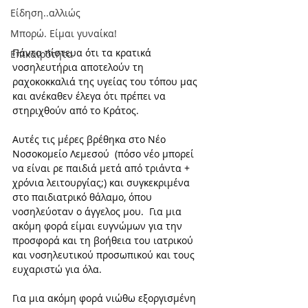
Είδηση..αλλιώς
Μπορώ. Είμαι γυναίκα!
Πάντα πίστευα ότι τα κρατικά 
Επικαιρότητα
νοσηλευτήρια αποτελούν τη 
ραχοκοκκαλιά της υγείας του τόπου μας 
και ανέκαθεν έλεγα ότι πρέπει να 
στηριχθούν από το Κράτος.  
Αυτές τις μέρες βρέθηκα στο Νέο 
Νοσοκομείο Λεμεσού  (πόσο νέο μπορεί 
να είναι ρε παιδιά μετά από τριάντα + 
χρόνια λειτουργίας;) και συγκεκριμένα 
στο παιδιατρικό θάλαμο, όπου 
νοσηλεύοταν ο άγγελος μου.  Για μια 
ακόμη φορά είμαι ευγνώμων για την 
προσφορά και τη βοήθεια του ιατρικού 
και νοσηλευτικού προσωπικού και τους 
ευχαριστώ για όλα. 
Για μια ακόμη φορά νιώθω εξοργισμένη 