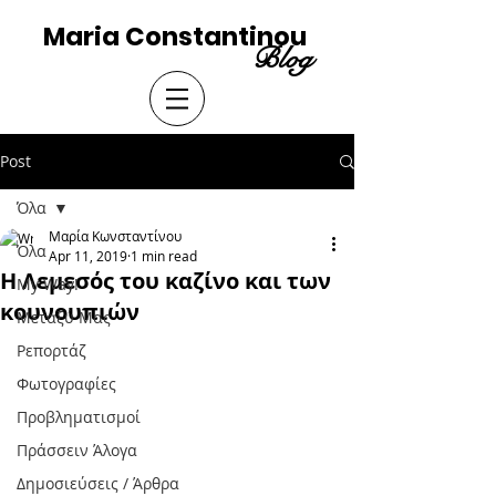
Maria Constantinou
Blog
Post
Όλα
Μαρία Κωνσταντίνου
Όλα
Apr 11, 2019
1 min read
Η Λεμεσός του καζίνο και των
My Way!
κουνουπιών
Μεταξύ Μας
Ρεπορτάζ
Φωτογραφίες
Προβληματισμοί
Πράσσειν Άλογα
Δημοσιεύσεις / Άρθρα