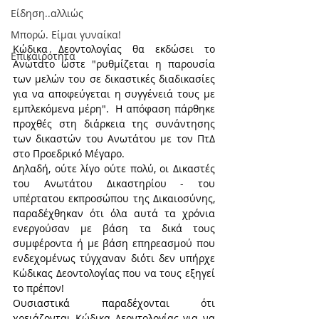
Είδηση..αλλιώς
Μπορώ. Είμαι γυναίκα!
Κώδικα Δεοντολογίας θα εκδώσει το 
Επικαιρότητα
Ανώτατο ώστε "ρυθμίζεται η παρουσία 
των μελών του σε δικαστικές διαδικασίες 
για να αποφεύγεται η συγγένειά τους με 
εμπλεκόμενα μέρη".  Η απόφαση πάρθηκε 
προχθές στη διάρκεια της συνάντησης 
των δικαστών του Ανωτάτου με τον ΠτΔ 
στο Προεδρικό Μέγαρο.
Δηλαδή, ούτε λίγο ούτε πολύ, οι Δικαστές 
του Ανωτάτου Δικαστηρίου - του 
υπέρτατου εκπροσώπου της Δικαιοσύνης, 
παραδέχθηκαν ότι όλα αυτά τα χρόνια 
ενεργούσαν με βάση τα δικά τους 
συμφέροντα ή με βάση επηρεασμού που 
ενδεχομένως τύγχαναν διότι δεν υπήρχε 
Κώδικας Δεοντολογίας που να τους εξηγεί 
το πρέπον!
Ουσιαστικά παραδέχονται ότι 
χρειάζονται Κώδικα Δεοντολογίας για να 