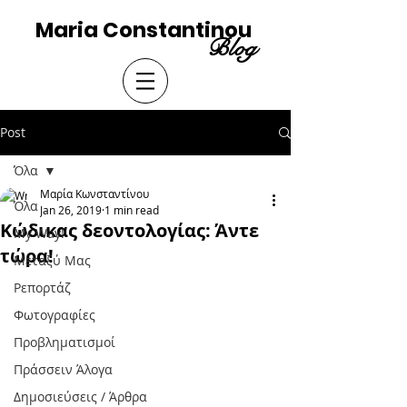
Maria Constantinou
Blog
Post
Όλα
Μαρία Κωνσταντίνου
Όλα
Jan 26, 2019
1 min read
Κώδικας δεοντολογίας: Άντε
My Way!
τώρα!
Μεταξύ Μας
Ρεπορτάζ
Φωτογραφίες
Προβληματισμοί
Πράσσειν Άλογα
Δημοσιεύσεις / Άρθρα