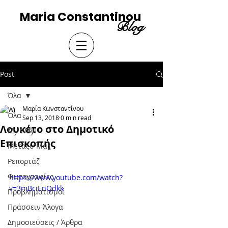
Maria Constantinou
Blog
Post
Όλα
Μαρία Κωνσταντίνου
Όλα
Sep 13, 2018
0 min read
Λουκέτο στο Δημοτικό
My Way!
Επισκοπής
Μεταξύ Μας
Ρεπορτάζ
Φωτογραφίες
https://www.youtube.com/watch?
v=3mBciEnQdkk
Προβληματισμοί
Πράσσειν Άλογα
Δημοσιεύσεις / Άρθρα