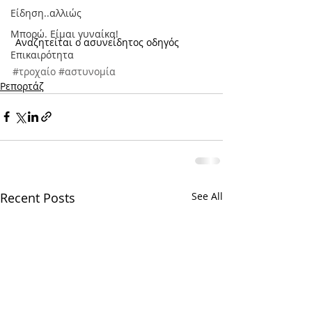
Είδηση..αλλιώς
Μπορώ. Είμαι γυναίκα!
 Αναζητείται ο ασυνείδητος οδηγός
Επικαιρότητα
#τροχαίο
#αστυνομία
Ρεπορτάζ
Recent Posts
See All