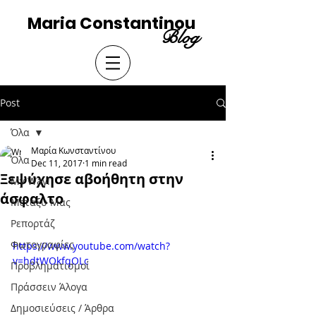
Maria Constantinou
Blog
Post
Όλα
Μαρία Κωνσταντίνου
Όλα
Dec 11, 2017
1 min read
Ξεψύχησε αβοήθητη στην
My Way!
άσφαλτο
Μεταξύ Μας
Ρεπορτάζ
Φωτογραφίες
https://www.youtube.com/watch?
v=hdtWOkfqOLc
Προβληματισμοί
Πράσσειν Άλογα
Δημοσιεύσεις / Άρθρα