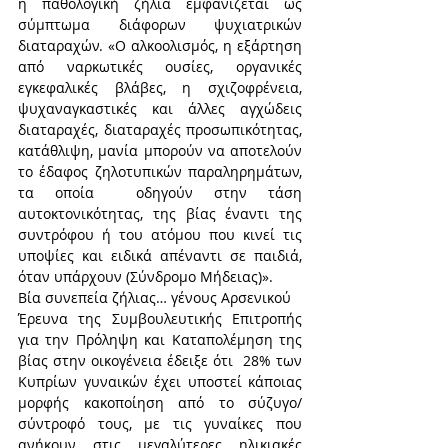
η παθολογική ζήλια εμφανίζεται ως 
σύμπτωμα διάφορων ψυχιατρικών 
διαταραχών. «Ο αλκοολισμός, η εξάρτηση 
από ναρκωτικές ουσίες, οργανικές 
εγκεφαλικές βλάβες, η σχιζοφρένεια, 
ψυχαναγκαστικές και άλλες αγχώδεις 
διαταραχές, διαταραχές προσωπικότητας, 
κατάθλιψη, μανία μπορούν να αποτελούν 
το έδαφος ζηλοτυπικών παραληρημάτων, 
τα οποία  οδηγούν στην τάση  
αυτοκτονικότητας, της βίας έναντι της 
συντρόφου ή του ατόμου που κινεί τις 
υποψίες και ειδικά απέναντι σε παιδιά, 
όταν υπάρχουν (Σύνδρομο Μήδειας)». 
Βία συνεπεία ζήλιας… γένους Αρσενικού
Έρευνα της Συμβουλευτικής Επιτροπής  
για την Πρόληψη και Καταπολέμηση της 
βίας στην οικογένεια έδειξε ότι  28% των 
Κυπρίων γυναικών έχει υποστεί κάποιας 
μορφής κακοποίηση από το σύζυγο/ 
σύντροφό τους, με τις γυναίκες που 
ανήκουν στις μεγαλύτερες ηλικιακές 