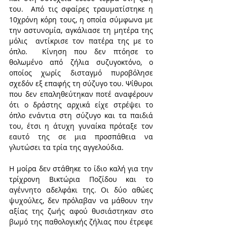
του.  Από τις σφαίρες τραυματίστηκε η 
10χρόνη κόρη τους, η οποία σύμφωνα με 
την αστυνομία, αγκάλιασε τη μητέρα της 
μόλις  αντίκρισε τον πατέρα της με το 
όπλο.  Κίνηση που δεν πτόησε το 
θολωμένο από ζήλια συζυγοκτόνο, ο 
οποίος χωρίς δισταγμό πυροβόλησε 
σχεδόν εξ επαφής τη σύζυγο του. Ψίθυροι 
που δεν επαληθεύτηκαν ποτέ αναφέρουν 
ότι ο δράστης αρχικά είχε στρέψει το 
όπλο ενάντια στη σύζυγο και τα παιδιά 
του, έτσι η άτυχη γυναίκα πρόταξε τον 
εαυτό της σε μια προσπάθεια να 
γλυτώσει τα τρία της αγγελούδια. 
Η μοίρα δεν στάθηκε το ίδιο καλή για την 
τρίχρονη Βικτώρια Ποζίδου και το 
αγέννητο αδελφάκι της. Οι δύο αθώες 
ψυχούλες, δεν πρόλαβαν να μάθουν την 
αξίας της ζωής αφού θυσιάστηκαν στο 
βωμό της παθολογικής ζήλιας που έτρεφε  