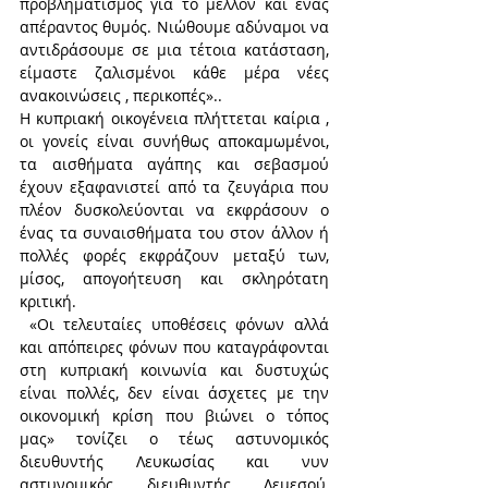
προβληματισμός για το μέλλον και ένας 
απέραντος θυμός. Νιώθουμε αδύναμοι να 
αντιδράσουμε σε μια τέτοια κατάσταση, 
είμαστε ζαλισμένοι κάθε μέρα νέες 
ανακοινώσεις , περικοπές»..
Η κυπριακή οικογένεια πλήττεται καίρια , 
οι γονείς είναι συνήθως αποκαμωμένοι, 
τα αισθήματα αγάπης και σεβασμού 
έχουν εξαφανιστεί από τα ζευγάρια που 
πλέον δυσκολεύονται να εκφράσουν ο 
ένας τα συναισθήματα του στον άλλον ή 
πολλές φορές εκφράζουν μεταξύ των, 
μίσος, απογοήτευση και σκληρότατη 
κριτική.
 «Οι τελευταίες υποθέσεις φόνων αλλά 
και απόπειρες φόνων που καταγράφονται 
στη κυπριακή κοινωνία και δυστυχώς 
είναι πολλές, δεν είναι άσχετες με την 
οικονομική κρίση που βιώνει ο τόπος 
μας» τονίζει ο τέως αστυνομικός 
διευθυντής Λευκωσίας και νυν 
αστυνομικός διευθυντής Λεμεσού, 