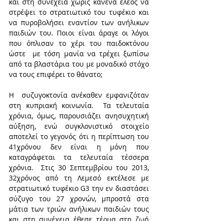
και στη συνέχεια χωρίς κανένα έλεος να  
στρέψει το στρατιωτικό του τυφέκιο και 
να πυροβολήσει εναντίον των ανήλικων 
παιδιών του. Ποιοι είναι άραγε οι λόγοι 
που όπλισαν το χέρι του παιδοκτόνου 
ώστε  με τόση μανία να τρέχει ξωπίσω 
από τα βλαστάρια του με μοναδικό στόχο 
να τους επιφέρει το θάνατο; 
Η  συζυγοκτονία ανέκαθεν εμφανιζόταν 
στη κυπριακή κοινωνία.  Τα τελευταία 
χρόνια, όμως, παρουσιάζει ανησυχητική 
αύξηση, ενώ συγκλονιστικό στοιχείο 
αποτελεί το γεγονός ότι η περίπτωση του 
41χρόνου δεν είναι η μόνη που 
καταγράφεται τα τελευταία τέσσερα 
χρόνια.  Στις 30 Σεπτεμβρίου του 2013,  
32χρόνος από τη Λεμεσό εκτέλεσε με 
στρατιωτικό τυφέκιο G3 την εν διαστάσει   
σύζυγο του 27 χρονών, μπροστά στα 
μάτια των τριών ανήλικων παιδιών τους 
και στη συνέχεια έθεσε τέρμα στη ζωή 