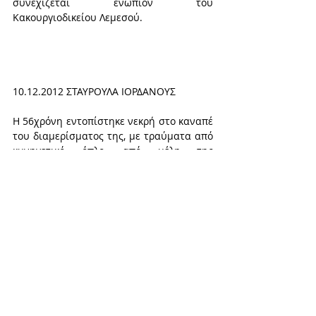
συνεχίζεται ενώπιον του 
Κακουργιοδικείου Λεμεσού.
10.12.2012 ΣΤΑΥΡΟΥΛΑ ΙΟΡΔΑΝΟΥΣ
Η 56χρόνη εντοπίστηκε νεκρή στο καναπέ 
του διαμερίσματος της, με τραύματα από 
κυνηγετικό όπλο, από μέλη της 
αστυνομίας Λάρνακας.  Λίγα μέτρα πιο 
κάτω εντοπίστηκε λιπόθυμος ο 63 πρώην 
αστυνομικός, σύζυγος της Νίκος 
Ιορδάνους.  Όπως διαπιστώθηκε από τις 
έρευνες, η άτυχη γυναίκα δεν 
αυτοκτόνησε, όπως ισχυρίστηκε ο 
σύζυγος, αλλά εκτελέστηκε από αυτόν σε 
μια σχέση,  που σύμφωνα με δικαστή του 
κακουργιοδικείου, «χαρακτηρίζονταν από 
συναισθηματικές διακυμάνσεις και 
εντάσεις, ενώ ο κατηγορούμενος δεν 