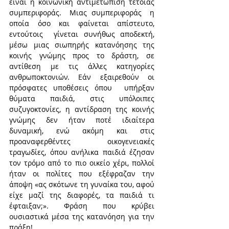
είναι η κοινωνική αντιμετώπιση τέτοιας 
συμπεριφοράς.  Μιας συμπεριφοράς  η 
οποία όσο και φαίνεται απίστευτο, 
εντούτοις  γίνεται συνήθως αποδεκτή, 
μέσω μιας σιωπηρής κατανόησης της 
κοινής γνώμης προς το δράστη, σε 
αντίθεση με τις άλλες κατηγορίες 
ανθρωποκτονιών. Εάν εξαιρεθούν οι 
πρόσφατες υποθέσεις όπου  υπήρξαν 
θύματα παιδιά, στις υπόλοιπες 
συζυγοκτονίες, η αντίδραση της κοινής 
γνώμης δεν ήταν ποτέ ιδιαίτερα 
δυναμική, ενώ ακόμη και στις 
προαναφερθέντες  οικογενειακές 
τραγωδίες, όπου ανήλικα παιδιά έζησαν 
τον τρόμο από το πιο οικείο χέρι, πολλοί 
ήταν οι πολίτες που εξέφραζαν την 
άποψη «ας σκότωνε τη γυναίκα του, αφού 
είχε μαζί της διαφορές, τα παιδιά τι  
έφταιξαν;». Φράση που κρύβει 
ουσιαστικά μέσα της κατανόηση για την 
πράξη!