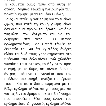
Τι κρύβεται όμως πίσω από αυτή τη 
στάση;  Μήπως τελικά η πλειοψηφία των 
πολιτών κρύβει μέσα του ένα Οθέλλο; 
 Ίσως να φταίει η αντίληψη για το τι είναι 
ζήλια, που κατά τη κοινή γνώμη είναι  
ένα αίσθημα, προϊόν του έρωτα, ικανό να 
τυφλώσει τον άνθρωπο και να τον 
οδηγήσει στα άκρα.  Ο Βέλγος 
εγκληματολόγος E.de Greeff τόνιζε τη 
δεκαετία του 40 ότι «χιλιάδες άνδρες 
είδαν τα δικά τους χαρακτηριστικά στο 
πρόσωπο του δολοφόνου, ενώ χιλιάδες 
γυναίκες ταυτίστηκαν, τουλάχιστον προς 
στιγμή, με το θύμα, σε φόνους όπου ο 
άντρας σκότωνε τη γυναίκα που τον 
πρόδωσε-που υπήρξε ανάξια του έρωτα 
του».  Και αυτό διότι, σύμφωνα με το 
Βέλγο εγκληματολόγο, και για τους μεν και 
για τις δε, «το δράμα αποκτά ειδικό νόημα 
που απορρέει η θέση τους έναντι του 
εγκληματία».  Ο  γνωστός εγκληματολόγος 