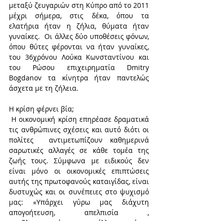
μεταξύ ζευγαριών στη Κύπρο από το 2011 
μέχρι σήμερα, στις δέκα, όπου τα 
ελατήρια ήταν η ζήλια, θύματα ήταν 
γυναίκες.  Οι άλλες δύο υποθέσεις φόνων, 
όπου θύτες φέρονται να ήταν γυναίκες, 
του 36χρόνου Λούκα Κωνσταντίνου και 
του Ρώσου επιχειρηματία Dmitry 
Bogdanov τα κίνητρα ήταν παντελώς 
άσχετα με τη ζήλεια.
Η κρίση φέρνει βία;
 Η οικονομική κρίση επηρέασε δραματικά 
τις ανθρώπινες σχέσεις και αυτό διότι οι 
πολίτες  αντιμετωπίζουν καθημερινά 
σαρωτικές αλλαγές σε κάθε τομέα της 
ζωής τους. Σύμφωνα με ειδικούς δεν 
είναι μόνο οι οικονομικές επιπτώσεις 
αυτής της πρωτοφανούς καταιγίδας, είναι 
δυστυχώς και οι συνέπειες στο ψυχισμό 
μας: «Υπάρχει γύρω μας διάχυτη 
απογοήτευση, απελπισία , 