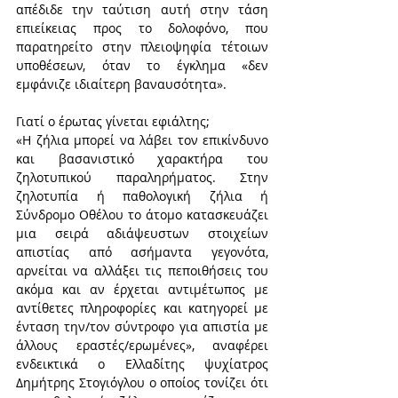
απέδιδε την ταύτιση αυτή στην τάση 
επιείκειας προς το δολοφόνο, που 
παρατηρείτο στην πλειοψηφία τέτοιων 
υποθέσεων, όταν το έγκλημα «δεν 
εμφάνιζε ιδιαίτερη βαναυσότητα».
Γιατί ο έρωτας γίνεται εφιάλτης;
«Η ζήλια μπορεί να λάβει τον επικίνδυνο 
και βασανιστικό χαρακτήρα του 
ζηλοτυπικού παραληρήματος. Στην 
ζηλοτυπία ή παθολογική ζήλια ή 
Σύνδρομο Οθέλου το άτομο κατασκευάζει 
μια σειρά αδιάψευστων στοιχείων 
απιστίας από ασήμαντα γεγονότα, 
αρνείται να αλλάξει τις πεποιθήσεις του 
ακόμα και αν έρχεται αντιμέτωπος με 
αντίθετες πληροφορίες και κατηγορεί με 
ένταση την/τον σύντροφο για απιστία με 
άλλους εραστές/ερωμένες», αναφέρει 
ενδεικτικά ο Ελλαδίτης ψυχίατρος 
Δημήτρης Στογιόγλου ο οποίος τονίζει ότι 