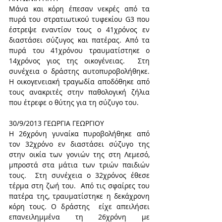
Μάνα και κόρη έπεσαν νεκρές από τα 
πυρά του στρατιωτικού τυφεκίου G3 που 
έστρεψε εναντίον τους ο 41χρόνος εν 
διαστάσει σύζυγος και πατέρας. Από τα 
πυρά του 41χρόνου τραυματίστηκε ο 
14χρόνος γιος της οικογένειας.  Στη 
συνέχεια ο δράστης αυτοπυροβολήθηκε. 
Η οικογενειακή τραγωδία αποδόθηκε από 
τους ανακριτές στην παθολογική ζήλια 
που έτρεφε ο θύτης για τη σύζυγο του.
30/9/2013 ΓΕΩΡΓΙΑ ΓΕΩΡΓΙΟΥ
Η 26χρόνη γυναίκα πυροβολήθηκε από 
τον 32χρόνο εν διαστάσει σύζυγο της 
στην οικία των γονιών της στη Λεμεσό, 
μπροστά στα μάτια των τριών παιδιών 
τους.  Στη συνέχεια ο 32χρόνος έθεσε 
τέρμα στη ζωή του.  Από τις σφαίρες του 
πατέρα της, τραυματίστηκε η δεκάχρονη 
κόρη τους. Ο δράστης  είχε απειλήσει 
επανειλημμένα τη 26χρόνη με 