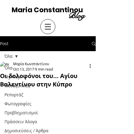
Maria Constantinou
Blog
Post
Όλα
Μαρία Κωνσταντίνου
Όλα
Oct 13, 2017
9 min read
Οι δολοφόνοι του... Αγίου
My Way!
Βαλεντίνου στην Κύπρο
Μεταξύ Μας
Ρεπορτάζ
Φωτογραφίες
Προβληματισμοί
Πράσσειν Άλογα
Δημοσιεύσεις / Άρθρα