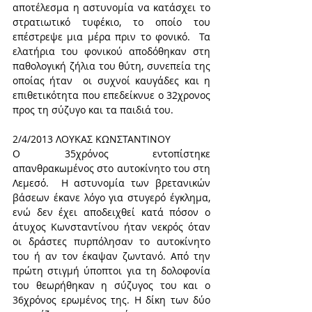
αποτέλεσμα η αστυνομία να κατάσχει το 
στρατιωτικό τυφέκιο, το οποίο του 
επέστρεψε μια μέρα πριν το φονικό.  Τα 
ελατήρια του φονικού αποδόθηκαν στη 
παθολογική ζήλια του θύτη, συνεπεία της 
οποίας ήταν  οι συχνοί καυγάδες και η 
επιθετικότητα που επεδείκνυε ο 32χρονος 
προς τη σύζυγο και τα παιδιά του.
2/4/2013 ΛΟΥΚΑΣ ΚΩΝΣΤΑΝΤΙΝΟΥ
O 35χρόνος εντοπίστηκε 
απανθρακωμένος στο αυτοκίνητο του στη 
Λεμεσό.  Η αστυνομία των βρετανικών 
βάσεων έκανε λόγο για στυγερό έγκλημα, 
ενώ δεν έχει αποδειχθεί κατά πόσον ο 
άτυχος Κωνσταντίνου ήταν νεκρός όταν 
οι δράστες πυρπόλησαν το αυτοκίνητο 
του ή αν τον έκαψαν ζωντανό. Από την 
πρώτη στιγμή ύποπτοι για τη δολοφονία 
του θεωρήθηκαν η σύζυγος του και ο 
36χρόνος ερωμένος της. Η δίκη των δύο 