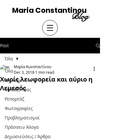
Maria Constantinou
Blog
Post
Όλα
Μαρία Κωνσταντίνου
Όλα
Dec 3, 2018
1 min read
Χωρίς λεωφορεία και αύριο η
My Way!
Λεμεσός
Μεταξύ Μας
Ρεπορτάζ
Φωτογραφίες
Προβληματισμοί
Πράσσειν Άλογα
Δημοσιεύσεις / Άρθρα