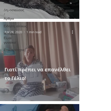
Άλογα
Δημοσιεύσεις
/
Άρθρα
Είδηση..αλλιώς
Apr 28, 2020
1 min read
Μπορώ.
Είμαι
γυναίκα!
Επικαιρότητα
Γιατί πρέπει να επανέλθει
το Γέλιο!