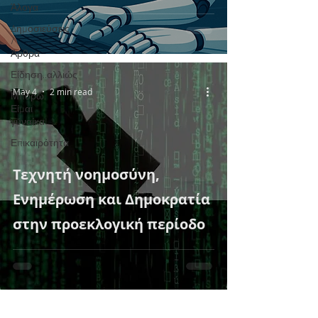
Άλογα
Δημοσιεύσεις
/
Άρθρα
Είδηση..αλλιώς
May 4
2 min read
Μπορώ.
Είμαι
γυναίκα!
Επικαιρότητα
Τεχνητή νοημοσύνη,
Ενημέρωση και Δημοκρατία
στην προεκλογική περίοδο