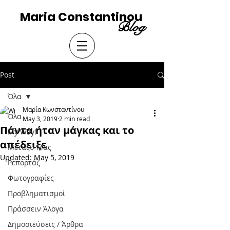
Maria Constantinou
Blog
Post
Όλα
Μαρία Κωνσταντίνου
Όλα
May 3, 2019
2 min read
Πάντα ήταν μάγκας και το
My Way!
απέδειξε
Μεταξύ Μας
Updated:
May 5, 2019
Ρεπορτάζ
Φωτογραφίες
Προβληματισμοί
Πράσσειν Άλογα
Δημοσιεύσεις / Άρθρα