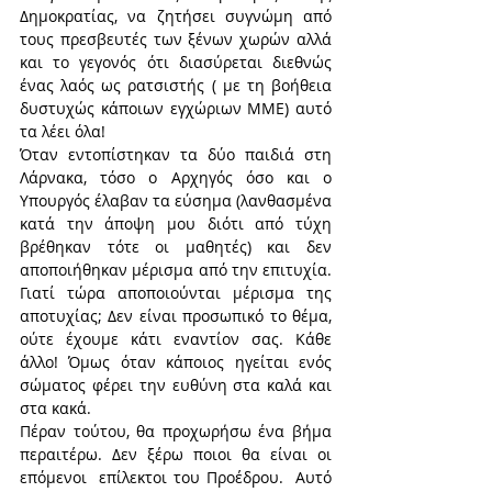
Δημοκρατίας, να ζητήσει συγνώμη από 
τους πρεσβευτές των ξένων χωρών αλλά 
και το γεγονός ότι διασύρεται διεθνώς 
ένας λαός ως ρατσιστής ( με τη βοήθεια 
δυστυχώς κάποιων εγχώριων ΜΜΕ) αυτό 
τα λέει όλα!
Όταν εντοπίστηκαν τα δύο παιδιά στη 
Λάρνακα, τόσο ο Αρχηγός όσο και ο 
Υπουργός έλαβαν τα εύσημα (λανθασμένα 
κατά την άποψη μου διότι από τύχη 
βρέθηκαν τότε οι μαθητές) και δεν 
αποποιήθηκαν μέρισμα από την επιτυχία. 
Γιατί τώρα αποποιούνται μέρισμα της 
αποτυχίας; Δεν είναι προσωπικό το θέμα, 
ούτε έχουμε κάτι εναντίον σας. Κάθε 
άλλο! Όμως όταν κάποιος ηγείται ενός 
σώματος φέρει την ευθύνη στα καλά και 
στα κακά.
Πέραν τούτου, θα προχωρήσω ένα βήμα 
περαιτέρω. Δεν ξέρω ποιοι θα είναι οι 
επόμενοι  επίλεκτοι του Προέδρου.  Αυτό 