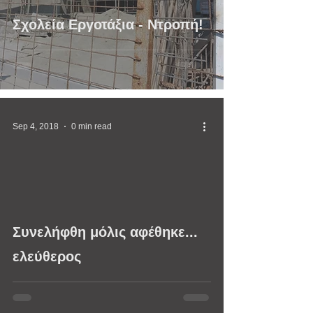
Σχολεία Εργοτάξια - Ντροπή!
Sep 4, 2018
0 min read
video
Συνελήφθη μόλις αφέθηκε...
ελεύθερος