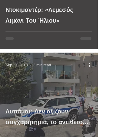
video
Ντοκιμαντέρ: «Λεμεσός
Λιμάνι Του Ήλιου»
Sep 27, 2018
3 min read
Λυπάμαι: Δεν αξίζουν
συγχαρητήρια, το αντίθετο…