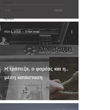
Άλογα
Δημοσιεύσεις
/
Άρθρα
Είδηση..αλλιώς
Nov 1, 2018
3 min read
Μπορώ.
Είμαι
γυναίκα!
Επικαιρότητα
H τράπεζα, ο φορέας και η..
μέση κατάσταση